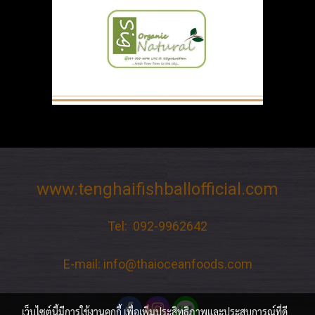
www.tenghaifishballofficial.com
Tel: 092-9962642
E-mail: info@thaioceanfoods.com
เว็บไซต์นี้มีการใช้งานคุกกี้ เพื่อเพิ่มประสิทธิภาพและประสบการณ์ที่ดี