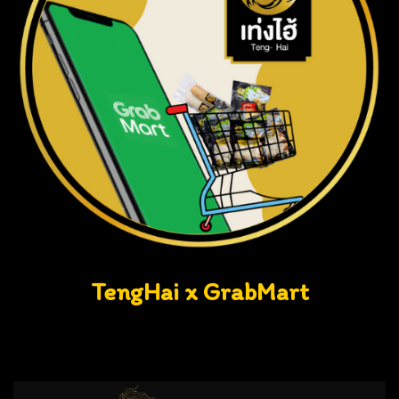
TengHai x GrabMart