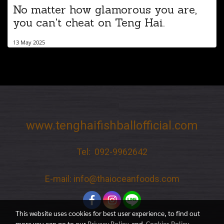
No matter how glamorous you are,
you can't cheat on Teng Hai.
13 May 2025
www.tenghaifishballofficial.com
Tel: 092-9962642
E-mail: info@thaioceanfoods.com
This website uses cookies for best user experience, to find out
more you can go to our
Privacy Policy
and
Cookies Policy