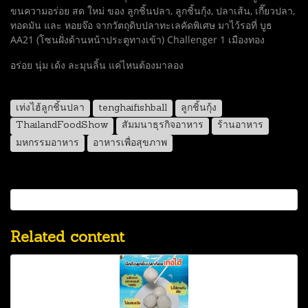
ขนความอร่อย สด ใหม่ ของ ลูกชิ้นปลา, ลูกชิ้นกุ้ง, ปลาเส้น, เกี๊ยวปลา,
ทอดมัน และ หอยจ๊อ จากวัตถุดิบปลาทะเลคัดพิเศษ มาไว้รอที่ บูธ
AA21 (โซนฝั่งด้านหน้าประตูทางเข้า) Challenger 1 เมืองทอง
อร่อย นุ่ม เด้ง ละมุนลิ้น แค่ไหนต้องมาลอง
เท่งไฮ้ลูกชิ้นปลา
tenghaifishball
ลูกชิ้นกุ้ง
ThailandFoodShow
สัมมนาธุรกิจอาหาร
ร้านอาหาร
มหกรรมอาหาร
อาหารเพื่อสุขภาพ
Related content